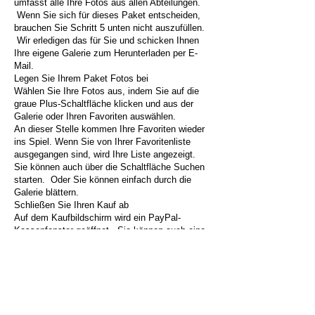
umfasst alle Ihre Fotos aus allen Abteilungen.
Wenn Sie sich für dieses Paket entscheiden,
brauchen Sie Schritt 5 unten nicht auszufüllen.
Wir erledigen das für Sie und schicken Ihnen
Ihre eigene Galerie zum Herunterladen per E-
Mail.
Legen Sie Ihrem Paket Fotos bei
Wählen Sie Ihre Fotos aus, indem Sie auf die
graue Plus-Schaltfläche klicken und aus der
Galerie oder Ihren Favoriten auswählen.
An dieser Stelle kommen Ihre Favoriten wieder
ins Spiel. Wenn Sie von Ihrer Favoritenliste
ausgegangen sind, wird Ihre Liste angezeigt.
Sie können auch über die Schaltfläche Suchen
starten. Oder Sie können einfach durch die
Galerie blättern.
Schließen Sie Ihren Kauf ab
Auf dem Kaufbildschirm wird ein PayPal-
Kassenfenster geöffnet. Sie können auch eine
Kreditkarte verwenden. Nach dem Start des
PayPal-Fensters, aber bevor Sie sich
anmelden, sehen Sie die Option, mit einer
Kreditkarte zu bezahlen.
Erhalten Sie Ihre Fotos
Jetzt kommt der lustige Teil! Sie erhalten eine